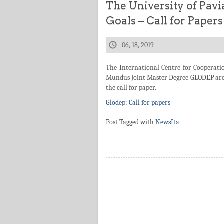
The University of Pav
Goals – Call for Papers
06, 18, 2019
The International Centre for Cooperat
Mundus Joint Master Degree GLODEP are 
the call for paper.
Glodep: Call for papers
Post Tagged with
NewsIta