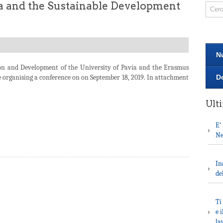
ia and the Sustainable Development
N
ion and Development of the University of Pavia and the Erasmus
organising a conference on on September 18, 2019. In attachment
D
Ult
E’
Ne
In
de
Ti
e 
la