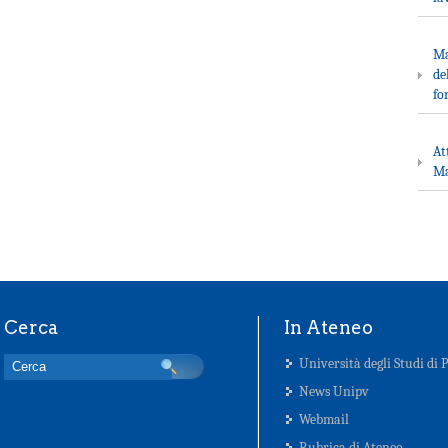
Ma
de
fo
At
Ma
Cerca
In Ateneo
Università degli Studi di 
News Unipv
Webmail
Rubrica di Ateneo