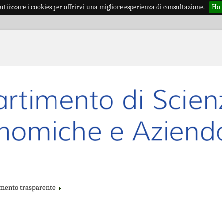
utiizzare i cookies per offrirvi una migliore esperienza di consultazione.
Ho 
imento trasparente